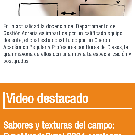
En la actualidad la docencia del Departamento de
Gestión Agraria es impartida por un calificado equipo
docente, el cual está constituido por un Cuerpo
Académico Regular y Profesores por Horas de Clases, la
gran mayoría de ellos con una muy alta especialización y
postgrados.
Video destacado
Sabores y texturas del campo:
Conoce Ingeniería en
Cosechando Sostenibilidad: ¿Cómo