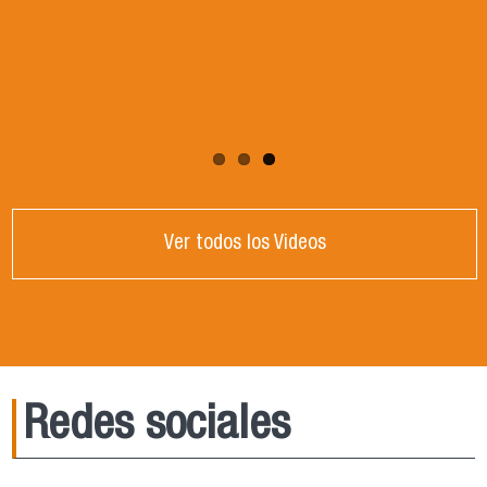
¡esta es tu carrera! Conoce más sobre
Ingeniería en Agronegocios en las sección
"Admisión"
Ver todos los Videos
Redes sociales