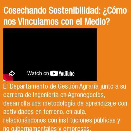
Sabores y texturas del campo:
Conoce Ingeniería en
Cosechando Sostenibilidad: ¿Cómo
ExpoMundoRural 2024 comienza
Agronegocios, USACH
nos Vinculamos con el Medio?
este jueves en Estación Mapocho
El o la profesional en ingeniería en
El Departamento de Gestión Agraria junto a su
Agronegocios posee conocimientos en
carrera de Ingeniería en Agronegocios,
Entre el jueves 23 y el domingo 26 de mayo el Centro
tecnología y ciencias silvoagropecuarias,
desarrolla una metodología de aprendizaje con
Cultural Estación Mapocho será nuevamente sede de la
cumbre de sabores y texturas del campo:
desde una perspectiva de la sostenibilidad.
actividades en terreno, en aula,
ExpoMundoRural 2024.
Si te interesa desarrollar agronegocios social
relacionándonos con instituciones públicas y
y ambientalmente responsables, que aporten
no gubernamentales y empresas.