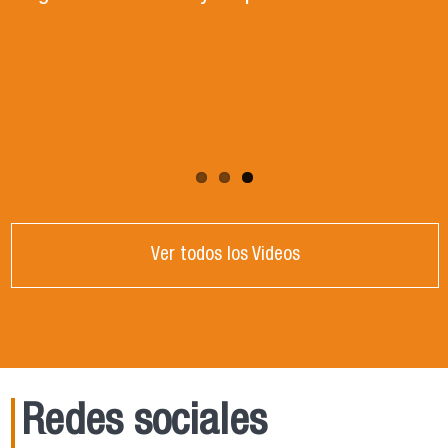
al desarrollo sostenible del país y la sociedad,
¡esta es tu carrera! Conoce más sobre
Ingeniería en Agronegocios en las sección
"Admisión"
Ver todos los Videos
Redes sociales