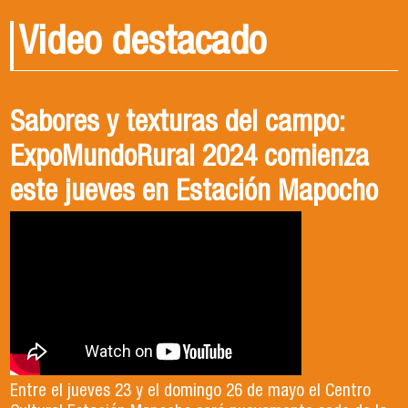
Video destacado
Sabores y texturas del campo:
Conoce Ingeniería en
Cosechando Sostenibilidad: ¿Cómo
ExpoMundoRural 2024 comienza
Agronegocios, USACH
nos Vinculamos con el Medio?
este jueves en Estación Mapocho
El o la profesional en ingeniería en
El Departamento de Gestión Agraria junto a su
Agronegocios posee conocimientos en
carrera de Ingeniería en Agronegocios,
Entre el jueves 23 y el domingo 26 de mayo el Centro