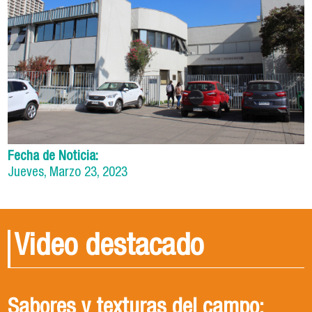
Fecha de Noticia:
Jueves, Marzo 23, 2023
Video destacado
Sabores y texturas del campo:
Conoce Ingeniería en
Cosechando Sostenibilidad: ¿Cómo