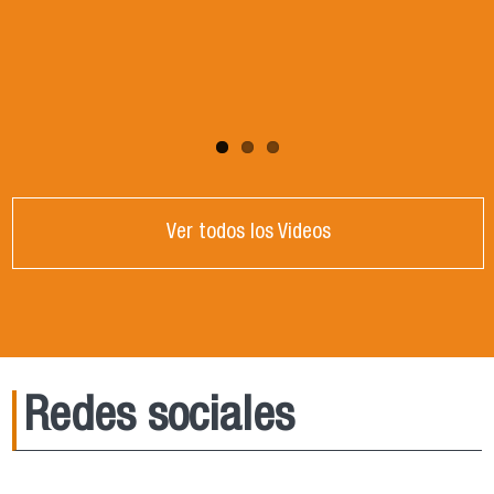
¡esta es tu carrera! Conoce más sobre
Ingeniería en Agronegocios en las sección
"Admisión"
Ver todos los Videos
Redes sociales