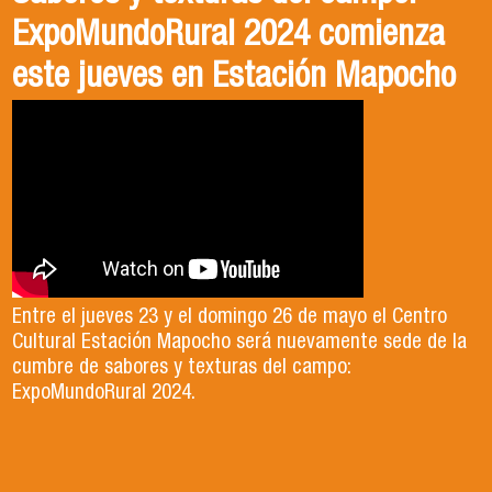
ExpoMundoRural 2024 comienza
Agronegocios, USACH
nos Vinculamos con el Medio?
este jueves en Estación Mapocho
El o la profesional en ingeniería en
El Departamento de Gestión Agraria junto a su
Agronegocios posee conocimientos en
carrera de Ingeniería en Agronegocios,
Entre el jueves 23 y el domingo 26 de mayo el Centro
tecnología y ciencias silvoagropecuarias,
desarrolla una metodología de aprendizaje con
Cultural Estación Mapocho será nuevamente sede de la
cumbre de sabores y texturas del campo:
desde una perspectiva de la sostenibilidad.
actividades en terreno, en aula,
ExpoMundoRural 2024.
Si te interesa desarrollar agronegocios social
relacionándonos con instituciones públicas y
y ambientalmente responsables, que aporten
no gubernamentales y empresas.
al desarrollo sostenible del país y la sociedad,