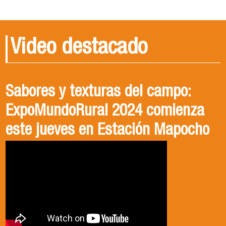
Video destacado
Sabores y texturas del campo:
Conoce Ingeniería en
Cosechando Sostenibilidad: ¿Cómo
ExpoMundoRural 2024 comienza
Agronegocios, USACH
nos Vinculamos con el Medio?
este jueves en Estación Mapocho
El o la profesional en ingeniería en
El Departamento de Gestión Agraria junto a su