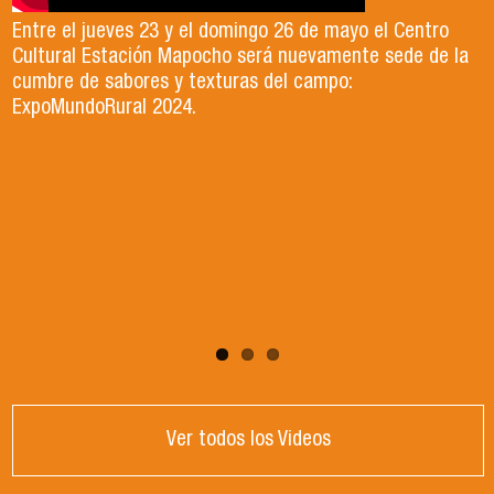
Agronegocios posee conocimientos en
carrera de Ingeniería en Agronegocios,
Entre el jueves 23 y el domingo 26 de mayo el Centro
tecnología y ciencias silvoagropecuarias,
desarrolla una metodología de aprendizaje con
Cultural Estación Mapocho será nuevamente sede de la
cumbre de sabores y texturas del campo:
desde una perspectiva de la sostenibilidad.
actividades en terreno, en aula,
ExpoMundoRural 2024.
Si te interesa desarrollar agronegocios social
relacionándonos con instituciones públicas y
y ambientalmente responsables, que aporten
no gubernamentales y empresas.
al desarrollo sostenible del país y la sociedad,
¡esta es tu carrera! Conoce más sobre
Ingeniería en Agronegocios en las sección
"Admisión"
Ver todos los Videos