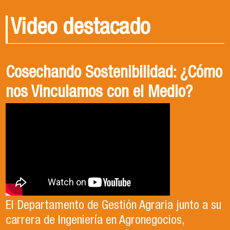
Video destacado
Sabores y texturas del campo:
Conoce Ingeniería en
Cosechando Sostenibilidad: ¿Cómo
ExpoMundoRural 2024 comienza
Agronegocios, USACH
nos Vinculamos con el Medio?
este jueves en Estación Mapocho
El o la profesional en ingeniería en
El Departamento de Gestión Agraria junto a su
Agronegocios posee conocimientos en
carrera de Ingeniería en Agronegocios,
Entre el jueves 23 y el domingo 26 de mayo el Centro